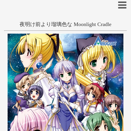
夜明け前より瑠璃色な Moonlight Cradle
一般
和姦
学生
姫/お嬢様
あ
い
う
え
お
か
き
く
け
こ
ファンタジー
べっかんこう
さ
し
す
せ
そ
た
ち
つ
て
と
な
に
ぬ
ね
の
は
ひ
ふ
へ
ほ
ま
み
む
め
も