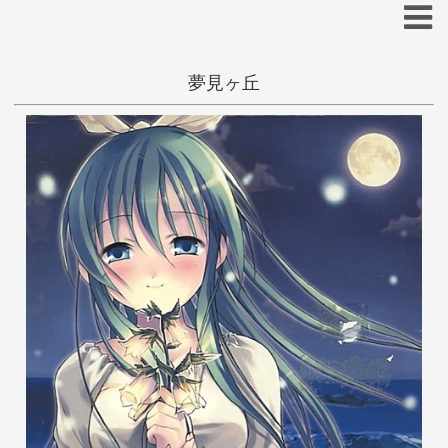
夢見ヶ丘
一般
和姦
学生
田舎
あ
い
う
え
お
か
き
く
け
こ
くない瓜
さ
し
す
せ
そ
た
ち
つ
て
と
な
に
ぬ
ね
の
は
ひ
ふ
へ
ほ
ま
み
む
め
も