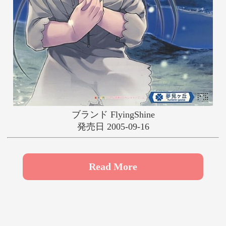
や
ゆ
よ
ら
り
る
れ
ろ
わ
ブランド FlyingShine
発売日 2005-09-16
Read More