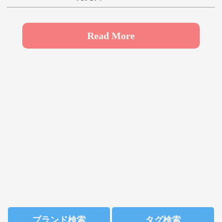
や
ゆ
よ
ら
り
る
れ
ろ
Read More
わ
ブランド検索
タグ検索