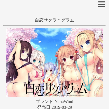
白恋サクラ＊グラム
一般
和姦
学生
姫/お嬢様
あ
い
う
え
お
か
き
く
け
こ
七尾奈留
Mitha
さ
し
す
せ
そ
高苗京鈴
た
ち
つ
て
と
な
に
ぬ
ね
の
は
ひ
ふ
へ
ほ
ブランド NanaWind
ま
み
む
め
も
発売日 2019-03-29