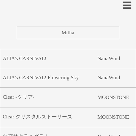
あ
い
う
え
お
ALIA's CARNIVAL!
NanaWind
か
き
く
け
こ
さ
し
す
せ
そ
ALIA's CARNIVAL! Flowering Sky
NanaWind
た
ち
つ
て
と
Clear -クリア-
MOONSTONE
な
に
ぬ
ね
の
は
ひ
ふ
へ
ほ
Clear クリスタルストーリーズ
MOONSTONE
ま
み
む
め
も