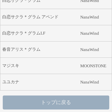
白恋サクラ＊グラム
NanaWind
や
ゆ
よ
ら
り
る
れ
ろ
白恋サクラ＊グラム アペンド
NanaWind
わ
白恋サクラ＊グラムLF
NanaWind
春音アリス＊グラム
NanaWind
マジスキ
MOONSTONE
ユユカナ
NanaWind
トップに戻る