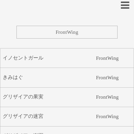
あ
い
う
え
お
イノセントガール
FrontWing
か
き
く
け
こ
さ
し
す
せ
そ
きみはぐ
FrontWing
た
ち
つ
て
と
グリザイアの果実
FrontWing
な
に
ぬ
ね
の
は
ひ
ふ
へ
ほ
グリザイアの迷宮
FrontWing
ま
み
む
め
も