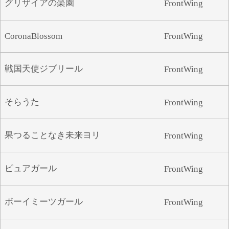
グリザイアの楽園
FrontWing
や
ゆ
よ
ら
り
る
れ
ろ
CoronaBlossom
FrontWing
わ
戦国天使ジブリール
FrontWing
そらうた
FrontWing
果つることなき未来ヨリ
FrontWing
ピュアガール
FrontWing
ボーイミーツガール
FrontWing