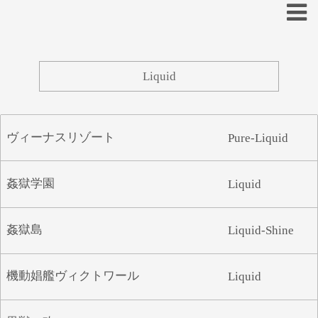
あ
い
う
え
お
ヴィーナスリゾート
Pure-Liquid
か
き
く
け
こ
さ
し
す
せ
そ
姦獄学園
Liquid
た
ち
つ
て
と
姦獄島
Liquid-Shine
な
に
ぬ
ね
の
は
ひ
ふ
へ
ほ
機動娼艦ヴィクトワール
Liquid
ま
み
む
め
も