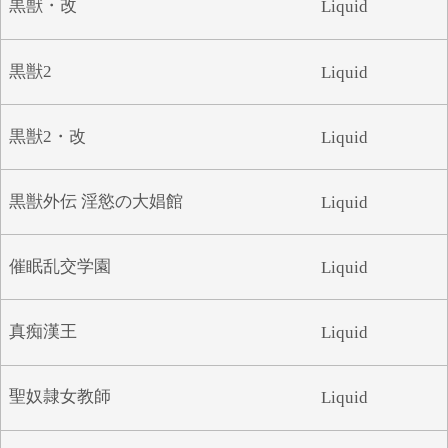
黒獣・改
Liquid
や
ゆ
よ
ら
り
る
れ
ろ
黒獣2
Liquid
わ
黒獣2・改
Liquid
黒獣外伝 淫慾の大娼館
Liquid
催眠乱交学園
Liquid
真痴漢王
Liquid
聖奴隷女教師
Liquid