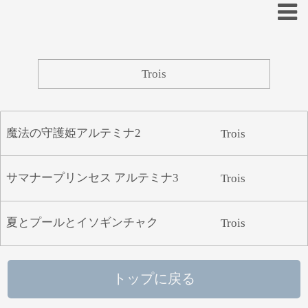
あ
い
う
え
お
魔法の守護姫アルテミナ2
Trois
か
き
く
け
こ
さ
し
す
せ
そ
サマナープリンセス アルテミナ3
Trois
た
ち
つ
て
と
夏とプールとイソギンチャク
Trois
な
に
ぬ
ね
の
は
ひ
ふ
へ
ほ
トップに戻る
ま
み
む
め
も