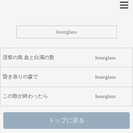
あ
い
う
え
お
淫祭の島 血と白濁の贄
hourglass
か
き
く
け
こ
さ
し
す
せ
そ
昏き祟りの森で
hourglass
た
ち
つ
て
と
この歌が終わったら
hourglass
な
に
ぬ
ね
の
は
ひ
ふ
へ
ほ
トップに戻る
ま
み
む
め
も